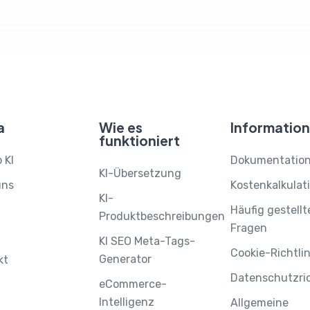
a
Wie es
Information
funktioniert
 KI
Dokumentatio
KI-Übersetzung
uns
Kostenkalkulat
KI-
Häufig gestellt
Produktbeschreibungen
Fragen
KI SEO Meta-Tags-
Cookie-Richtlin
Generator
kt
Datenschutzric
eCommerce-
Intelligenz
Allgemeine