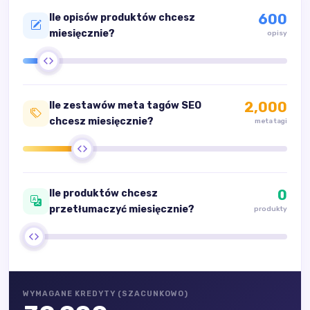
600
Ile opisów produktów chcesz
miesięcznie?
opisy
2,000
Ile zestawów meta tagów SEO
chcesz miesięcznie?
meta tagi
0
Ile produktów chcesz
przetłumaczyć miesięcznie?
produkty
WYMAGANE KREDYTY (SZACUNKOWO)