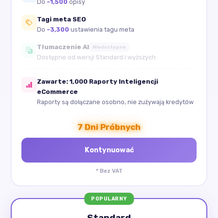
Do
~1,500
opisy
Tagi meta SEO
Do
~3,300
ustawienia tagu meta
Tłumaczenie AI
Niedostępne
Dostępne od wersji Standard i wyższych
Zawarte: 1,000 Raporty Inteligencji
eCommerce
Raporty są dołączane osobno, nie zużywają kredytów
7 Dni Próbnych
* Bez VAT
POPULARNY
Standard