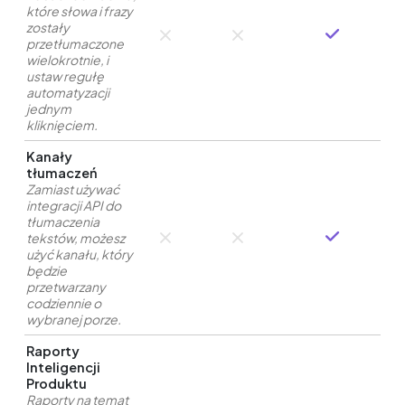
które słowa i frazy
zostały
przetłumaczone
wielokrotnie, i
ustaw regułę
automatyzacji
jednym
kliknięciem.
Kanały
tłumaczeń
Zamiast używać
integracji API do
tłumaczenia
tekstów, możesz
użyć kanału, który
będzie
przetwarzany
codziennie o
wybranej porze.
Raporty
Inteligencji
Produktu
Raporty na temat