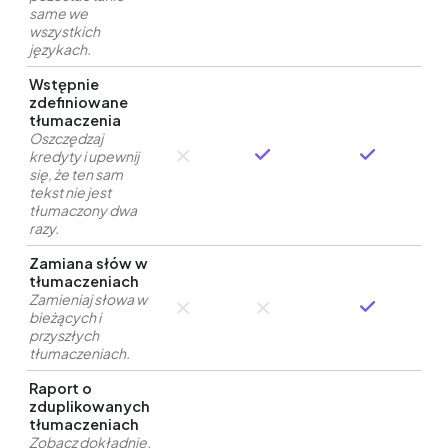
same we
wszystkich
językach.
Wstępnie
zdefiniowane
tłumaczenia
Oszczędzaj
kredyty i upewnij
się, że ten sam
tekst nie jest
tłumaczony dwa
razy.
Zamiana słów w
tłumaczeniach
Zamieniaj słowa w
bieżących i
przyszłych
tłumaczeniach.
Raport o
zduplikowanych
tłumaczeniach
Zobacz dokładnie,