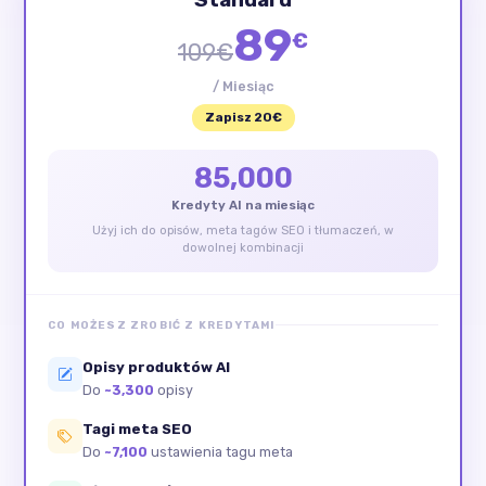
89
€
109€
/ Miesiąc
Zapisz 20€
85,000
Kredyty AI na miesiąc
Użyj ich do opisów, meta tagów SEO i tłumaczeń, w
dowolnej kombinacji
CO MOŻESZ ZROBIĆ Z KREDYTAMI
Opisy produktów AI
Do
~3,300
opisy
Tagi meta SEO
Do
~7,100
ustawienia tagu meta