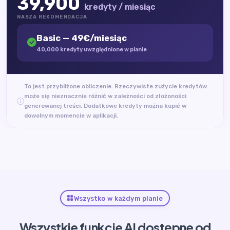
39,900
kredyty / miesiąc
NASZA REKOMENDACJA
Basic — 49€/miesiąc
40,000 kredyty uwzględnione w planie
To jest przybliżone obliczenie. Rzeczywiste zużycie kredytów
może się nieznacznie różnić w zależności od złożoności
generowanej treści. Dodatkowe kredyty można kupić w
dowolnym momencie w aplikacji.
Wszystko w każdym planie
Wszystkie funkcje AI dostępne od