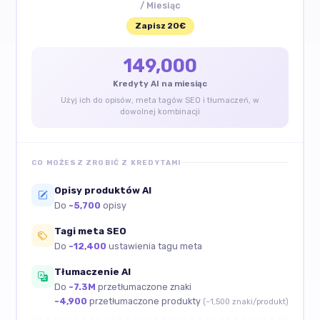
/ Miesiąc
Zapisz 20€
149,000
Kredyty AI na miesiąc
Użyj ich do opisów, meta tagów SEO i tłumaczeń, w
dowolnej kombinacji
CO MOŻESZ ZROBIĆ Z KREDYTAMI
Opisy produktów AI
Do
~5,700
opisy
Tagi meta SEO
Do
~12,400
ustawienia tagu meta
Tłumaczenie AI
Do
~7.3M
przetłumaczone znaki
~4,900
przetłumaczone produkty
(~1,500 znaki/produkt)