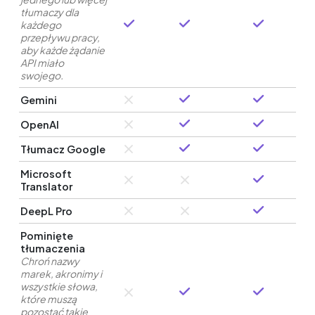
tłumaczy dla
każdego
przepływu pracy,
aby każde żądanie
API miało
swojego.
Gemini
OpenAI
Tłumacz Google
Microsoft
Translator
DeepL Pro
Pominięte
tłumaczenia
Chroń nazwy
marek, akronimy i
wszystkie słowa,
które muszą
pozostać takie