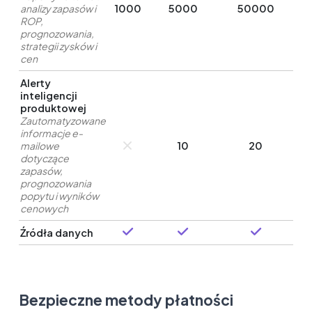
analizy zapasów i
1000
5000
50000
ROP,
prognozowania,
strategii zysków i
cen
Alerty
inteligencji
produktowej
Zautomatyzowane
informacje e-
mailowe
10
20
dotyczące
zapasów,
prognozowania
popytu i wyników
cenowych
Źródła danych
Bezpieczne metody płatności