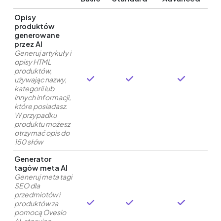
Opisy
produktów
generowane
przez AI
Generuj artykuły i
opisy HTML
produktów,
używając nazwy,
kategorii lub
innych informacji,
które posiadasz.
W przypadku
produktu możesz
otrzymać opis do
150 słów
Generator
tagów meta AI
Generuj meta tagi
SEO dla
przedmiotów i
produktów za
pomocą Ovesio