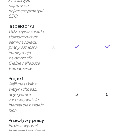
AI, stosując
najnowsze
najlepsze praktyki
SEO.
Inspektor AI
Gdy używasz wielu
tłumaczy w tym
samym obiegu
pracy, sztuczna
inteligencja
wybierze dla
Ciebie najlepsze
tłumaczenie
Projekt
Jeśli masz kilka
witryn i chcesz,
aby system
1
3
5
zachowywał się
inaczej dla każdej z
nich
Przepływy pracy
Możesz wybrać
jednego lub więcej