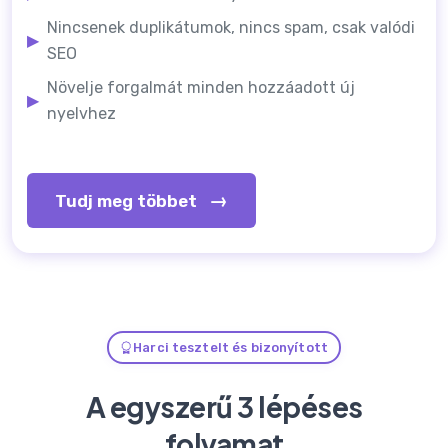
Nincsenek duplikátumok, nincs spam, csak valódi
▶
SEO
Növelje forgalmát minden hozzáadott új
▶
nyelvhez
→
Tudj meg többet
Harci tesztelt és bizonyított
A egyszerű 3 lépéses
folyamat