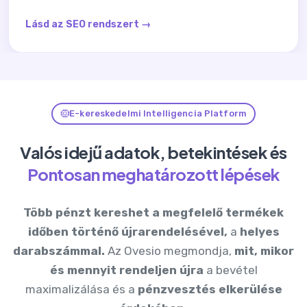
Lásd az SEO rendszert →
E-kereskedelmi Intelligencia Platform
Valós idejű adatok, betekintések és
Pontosan meghatározott lépések
Több pénzt kereshet
a megfelelő termékek
időben történő újrarendelésével,
a
helyes
darabszámmal.
Az Ovesio megmondja,
mit, mikor
és mennyit rendeljen újra
a bevétel
maximalizálása és a
pénzvesztés elkerülése