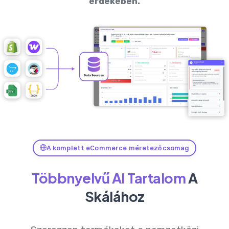
érdekében.
A komplett eCommerce méretezőcsomag
Többnyelvű AI Tartalom
A
Skálához