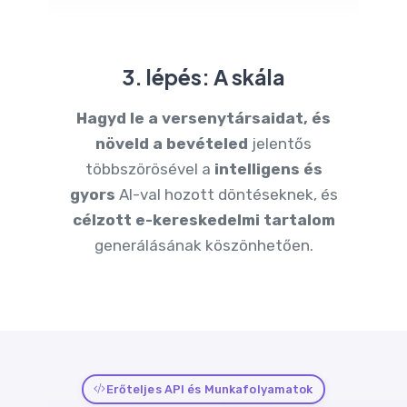
3. lépés: A skála
Hagyd le a versenytársaidat, és
növeld a bevételed
jelentős
többszörösével a
intelligens és
gyors
AI-val hozott döntéseknek, és
célzott e-kereskedelmi tartalom
generálásának köszönhetően.
Erőteljes API és Munkafolyamatok