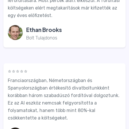
lefordítására. Most percek alatt elkészül. A fordítási
költségeken elért megtakarítások már kifizették az
egy éves előfizetést.
Ethan Brooks
Bolt Tulajdonos
⭐⭐⭐⭐⭐
Franciaországban, Németországban és
Spanyolországban értékesítő divatboltunkként
korábban három szabadúszó fordítóval dolgoztunk.
Ez az AI eszköz nemcsak felgyorsította a
folyamatokat, hanem több mint 80%-kal
csökkentette a költségeket.