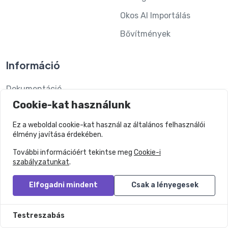
Okos AI Importálás
Bővítmények
Információ
Dokumentáció
Cookie-kat használunk
Költségbecslő kalkulátor
Gyik
Ez a weboldal cookie-kat használ az általános felhasználói
élmény javítása érdekében.
Süti Szabályzat
További információért tekintse meg
Cookie-i
Adatvédelmi irányelv
szabályzatunkat
.
Általános szerződési
Elfogadni mindent
Csak a lényegesek
feltételek
Testreszabás
Ovesio kontra Egyebek