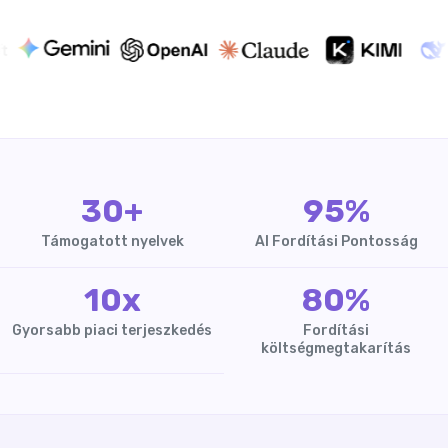
30+
95%
Támogatott nyelvek
AI Fordítási Pontosság
10x
80%
Gyorsabb piaci terjeszkedés
Fordítási
költségmegtakarítás