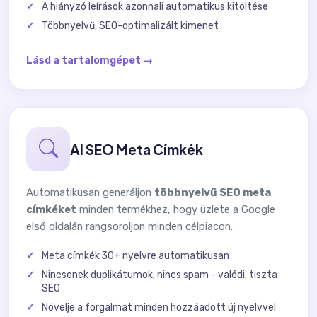
A hiányzó leírások azonnali automatikus kitöltése
Többnyelvű, SEO-optimalizált kimenet
Lásd a tartalomgépet →
AI SEO Meta Címkék
Automatikusan generáljon
többnyelvű SEO meta
címkéket
minden termékhez, hogy üzlete a Google
első oldalán rangsoroljon minden célpiacon.
Meta címkék 30+ nyelvre automatikusan
Nincsenek duplikátumok, nincs spam - valódi, tiszta
SEO
Növelje a forgalmat minden hozzáadott új nyelvvel