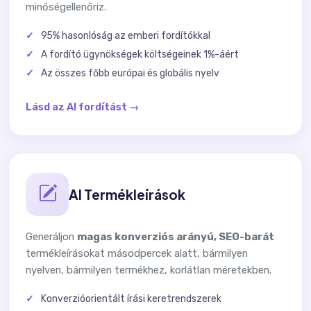
minőségellenőriz.
95% hasonlóság az emberi fordítókkal
A fordító ügynökségek költségeinek 1%-áért
Az összes főbb európai és globális nyelv
Lásd az AI fordítást →
AI Termékleírások
Generáljon
magas konverziós arányú, SEO-barát
termékleírásokat másodpercek alatt, bármilyen
nyelven, bármilyen termékhez, korlátlan méretekben.
Konverzióorientált írási keretrendszerek