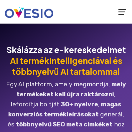
Skálázza az e-kereskedelmet
AI termékintelligenciával és
többnyelvű AI tartalommal
Egy AI platform, amely megmondja,
mely
termékeket kell újra raktározni
,
lefordítja boltját
30+ nyelvre
,
magas
konverziós termékleírásokat
generál,
és
többnyelvű SEO meta címkéket
hoz