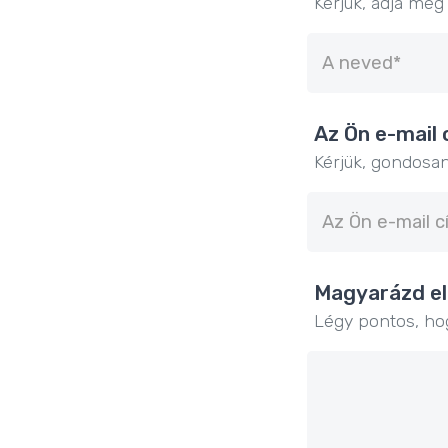
Kérjük, adja meg
Az Ön e-mail 
Kérjük, gondosa
Magyarázd el
Légy pontos, hog