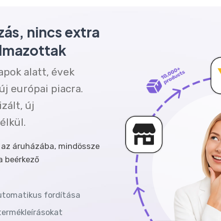
ás, nincs extra
almazottak
pok alatt, évek
új európai piacra.
ált, új
élkül.
t az áruházába, mindössze
 a beérkező
automatikus fordítása
termékleírásokat