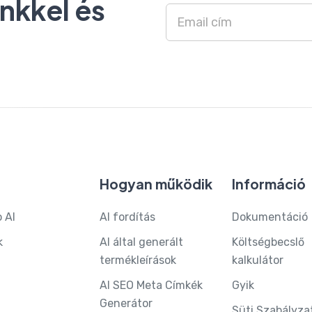
inkkel és
Hogyan működik
Információ
 AI
AI fordítás
Dokumentáció
k
AI által generált
Költségbecslő
termékleírások
kalkulátor
AI SEO Meta Címkék
Gyik
Generátor
Süti Szabályza