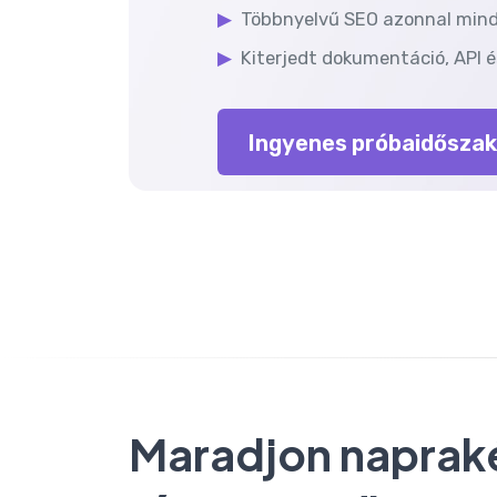
▶
Többnyelvű SEO azonnal min
▶
Kiterjedt dokumentáció, API 
Ingyenes próbaidőszak
Maradjon naprak