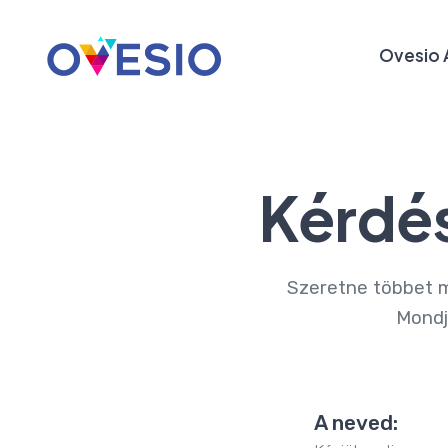
Ovesio 
Kérdés
Szeretne többet me
Mondj
A neved: