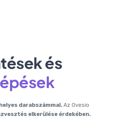
ntések és
lépések
helyes darabszámmal.
Az Ovesio
zvesztés elkerülése érdekében.