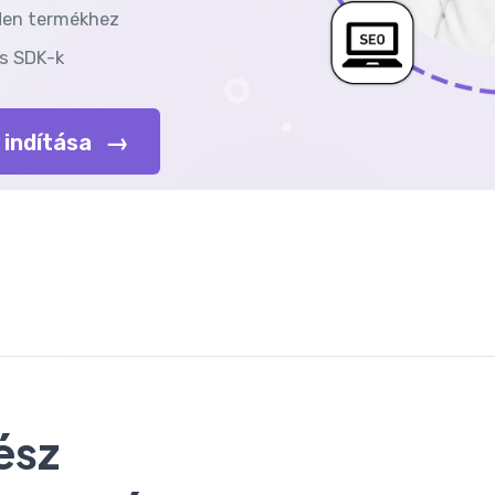
den termékhez
és SDK-k
→
 indítása
ész