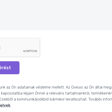
kérést
unk az Ön adatainak védelme mellett. Az Ovesio az Ön által meg
 kapcsolatba lépjen Önnel a releváns tartalmainkról, termékeinkr
 Ezekből a kommunikációkból bármikor leiratkozhat. További infor
yelvek
.