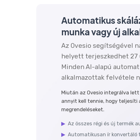
Automatikus skáláz
munka vagy új alk
Az Ovesio segítségével na
helyett terjeszkedhet 27 
Minden AI-alapú automatiz
alkalmazottak felvétele n
Miután az Ovesio integrálva let
annyit kell tennie, hogy teljesíti
megrendeléseket.
▶
Az összes régi és új termék 
▶
Automatikusan ír konvertáló 