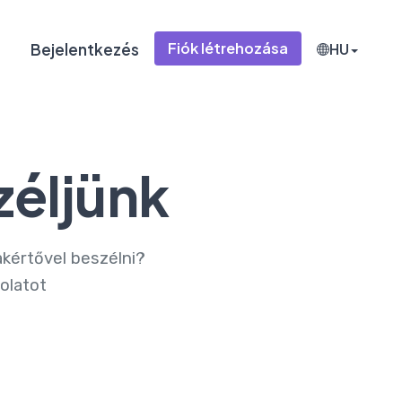
Fiók létrehozása
Bejelentkezés
HU
zéljünk
akértővel beszélni?
olatot