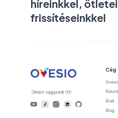
híreinkkel, ötlete
frissítéseinkkel
Cég
Ovesio
Rólun
Jelen vagyunk itt:
Árak
Blog