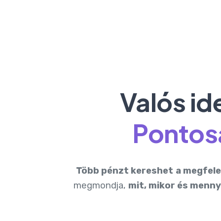
Valós id
Pontos
Több pénzt kereshet
a megfele
megmondja,
mit, mikor és mennyi