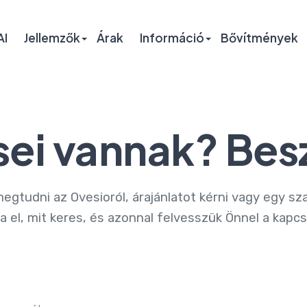
AI
Jellemzők
Árak
Információ
Bővítmények
ei vannak? Bes
gtudni az Ovesioról, árajánlatot kérni vagy egy sz
a el, mit keres, és azonnal felvesszük Önnel a kapcs