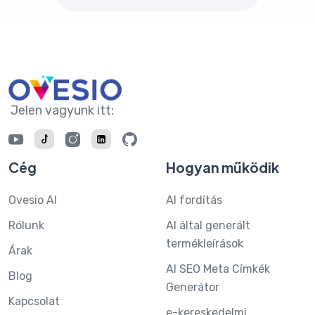
Jelen vagyunk itt:
Cég
Hogyan működik
Ovesio AI
AI fordítás
Rólunk
AI által generált
termékleírások
Árak
AI SEO Meta Címkék
Blog
Generátor
Kapcsolat
e-kereskedelmi