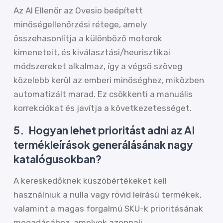
Az AI Ellenőr az Ovesio beépített
minőségellenőrzési rétege, amely
összehasonlítja a különböző motorok
kimeneteit, és kiválasztási/heurisztikai
módszereket alkalmaz, így a végső szöveg
közelebb kerül az emberi minőséghez, miközben
automatizált marad. Ez csökkenti a manuális
korrekciókat és javítja a következetességet.
5.
Hogyan lehet prioritást adni az AI
termékleírások generálásának nagy
katalógusokban?
A kereskedőknek küszöbértékeket kell
használniuk a nulla vagy rövid leírású termékek,
valamint a magas forgalmú SKU-k prioritásának
megadásához, amelyek azonnali