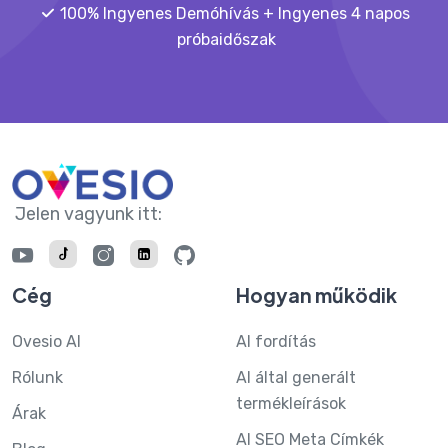
100% Ingyenes Demóhívás + Ingyenes 4 napos
próbaidőszak
Jelen vagyunk itt:
Cég
Hogyan működik
Ovesio AI
AI fordítás
Rólunk
AI által generált
termékleírások
Árak
AI SEO Meta Címkék