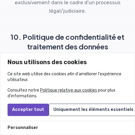
exclusivement dans le cadre d'un processus
légal/judiciaire.
10. Politique de confidentialité et
traitement des données
Ovesio collecte et traite certaines données des
Nous utilisons des cookies
utilisateurs dans le but de fonctionner et
Ce site web utilise des cookies afin d'améliorer l'expérience
d'améliorer les services offerts, y compris pour la
utilisateur.
formation de nos propres modèles d'IA. Le
Consultez notre
Politique relative aux cookies
pour plus
traitement des données est effectué
d'informations.
conformément à la législation en vigueur
concernant la protection des données personnelles
Accepter tout
Uniquement les éléments essentiels
(y compris
le Règlement Général sur la
Protection des Données - RGPD
).
Personnaliser